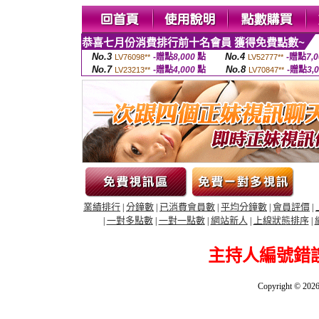
恭喜七月份消費排行前十名會員 獲得免費點數~
No.3
No.4
-贈點
8,000
點
-贈點
7,
LV76098**
LV52777**
No.7
No.8
-贈點
4,000
點
-贈點
3,
LV23213**
LV70847**
業績排行
分鐘數
已消費會員數
平均分鐘數
會員評價
|
|
|
|
|
一對多點數
一對一點數
網站新人
上線狀態排序
|
|
|
|
|
主持人編號錯
Copyright © 202